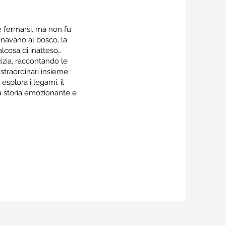
e fermarsi, ma non fu
cinavano al bosco, la
alcosa di inatteso…
zia, raccontando le
straordinari insieme.
splora i legami, il
na storia emozionante e