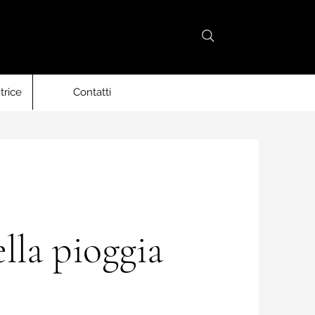
trice
Contatti
lla pioggia